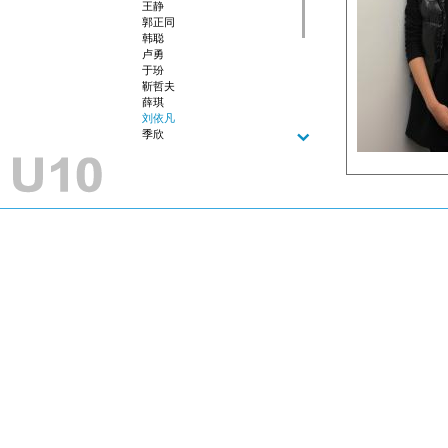
王静
郭正同
韩聪
卢勇
于玢
靳哲夫
薛琪
刘依凡
季欣
魏亚文
郝雨
吕妍
沈若禹
高超
贺帆
吴洁妮
冯晴
曾睿之
陈祥飞
王茂远
宋建云