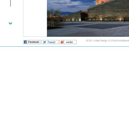
凉山民族文化艺术中心
项目名称：
凉山民族文化艺术中心
地点：
凉山
,
四川
设计竞赛
：
2005
项目负责人
：
崔恺
，
何咏梅
方案设计人员
：
张男，
李斌
施工图设计人员
：
李斌，林蕾，林琢
合作设计单位
：
崔恺建筑设计工作室
建设周期
：
2005
—
2007
总建筑面积
：
25684.2
平方米
建筑位于西昌市凉山民族文化公园内“火把广场”的东侧，由大剧场、影院
一圆环形，层数为一至二层。屋顶和外立面随室外广场观众席坡度走向呈斜坡状
植于凉山特殊的地理环境与文化背景，是对彝族传统文化的现代诠释。设计旨在
调自然环境是主体，而建筑将成为片断、不完整、甚至消隐。自然景观覆盖了建
机整体。