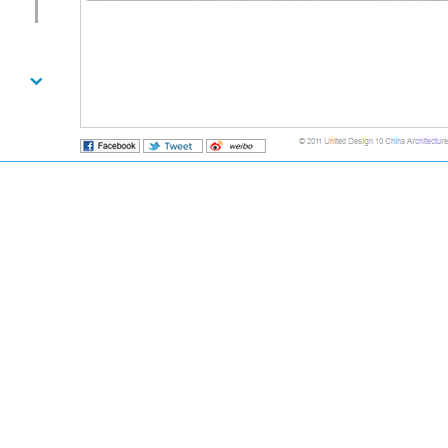
也门国家大图书馆
项目名称：
也门国家大图书馆
地点：
萨那市，也门
设计竞赛
：
2008年
项目负责人
：
于海为
方案设计人员
：
颜朝昱，郭宇力，于玢
业主
：
中华人民共和国商务部
总建筑面积
：
19,000
平方米
也门国家大图书馆建设项目位于也门共和国首都萨那市西部新规划的中央
筑设计中不以单个建筑突出，而是形成组合和环抱的建筑群体。六边形的轮廓线
使国家大图书馆既成为中央政府办公区的标志性建筑，又不对周边建筑产生压迫
建立密切联系和互动。