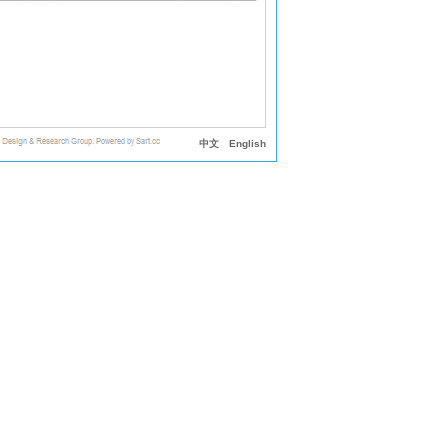
中文
English
政府办公区的中心位置，用地宽阔，呈不规则的多边形。建
具有多个完整立面，实现与周边环境多方面的对话和包容，
感，同时通过开设三条与规划道路相联的通道，与城市空间