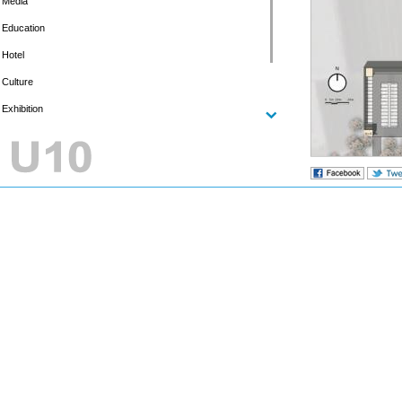
Media
Education
Hotel
Culture
Exhibition
Residence
Urban
北庭故城遗址
Mixed-Use
北庭故
项目名称：
新疆
地点：
2012年
委托项目
：
项目负责人
：
于海为
朱
方案设计人员
：
新疆吉木
业主
：
5000
总建筑面积
：
北庭故城遗
绸之路文化遗产
乡镇的规划和统
们，更好的与历