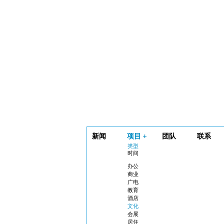
新闻
项目
团队
联系
类型
时间
办公
商业
广电
教育
酒店
文化
会展
居住